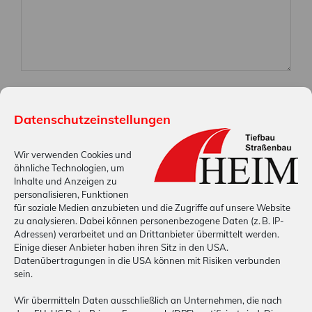
Spamschutz: Wieviel ist zehn minus fünf? (Bitte Zahl
eingeben)
Datenschutzeinstellungen
Wir verwenden Cookies und
ähnliche Technologien, um
Ich stimme zu, dass meine Angaben aus dem
Inhalte und Anzeigen zu
Kontaktformular zur Beantwortung meiner Anfrage
personalisieren, Funktionen
erhoben und verarbeitet werden. Die Daten werden
für soziale Medien anzubieten und die Zugriffe auf unsere Website
zu analysieren. Dabei können personenbezogene Daten (z. B. IP-
nach abgeschlossener Bearbeitung Ihrer Anfrage
Adressen) verarbeitet und an Drittanbieter übermittelt werden.
gelöscht. Hinweis: Sie können Ihre Einwilligung
Einige dieser Anbieter haben ihren Sitz in den USA.
Datenübertragungen in die USA können mit Risiken verbunden
jederzeit für die Zukunft per E-Mail an info@heim-
sein.
strassenbau.com widerrufen. Detaillierte
Informationen zum Umgang mit Nutzerdaten finden
Wir übermitteln Daten ausschließlich an Unternehmen, die nach