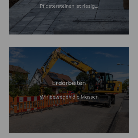
WEITERLESEN
Pflastersteinen ist riesig…
Pflasterung für Straßen,
Wege und Plätze
Ihre Vorstellungen an Material und
Gestaltung setzen wir um mit unserer
Erfahrung und gestalten Ihnen einen
Erdarbeiten
einzigartigen Platz zum Wohlfühlen
Wir bewegen die Massen
WEITERLESEN