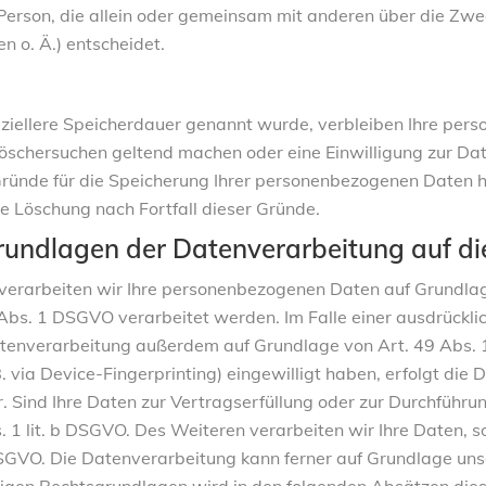
he Person, die allein oder gemeinsam mit anderen über die Zw
 o. Ä.) entscheidet.
ziellere Speicherdauer genannt wurde, verbleiben Ihre pers
Löschersuchen geltend machen oder eine Einwilligung zur D
 Gründe für die Speicherung Ihrer personenbezogenen Daten h
ie Löschung nach Fortfall dieser Gründe.
rundlagen der Datenverarbeitung auf di
 verarbeiten wir Ihre personenbezogenen Daten auf Grundlage 
bs. 1 DSGVO verarbeitet werden. Im Falle einer ausdrücklic
tenverarbeitung außerdem auf Grundlage von Art. 49 Abs. 1 
 B. via Device-Fingerprinting) eingewilligt haben, erfolgt di
r. Sind Ihre Daten zur Vertragserfüllung oder zur Durchführ
 1 lit. b DSGVO. Des Weiteren verarbeiten wir Ihre Daten, sof
 DSGVO. Die Datenverarbeitung kann ferner auf Grundlage unser