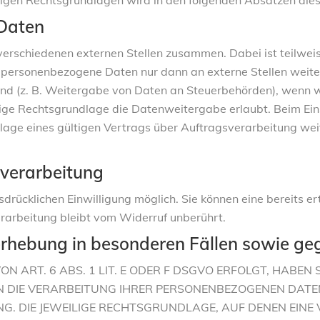
ägigen Rechtsgrundlagen wird in den folgenden Absätzen dies
Daten
 verschiedenen externen Stellen zusammen. Dabei ist teilw
n personenbezogene Daten nur dann an externe Stellen weite
 sind (z. B. Weitergabe von Daten an Steuerbehörden), wenn wir
e Rechtsgrundlage die Datenweitergabe erlaubt. Beim Eins
ge eines gültigen Vertrags über Auftragsverarbeitung weit
nverarbeitung
rücklichen Einwilligung möglich. Sie können eine bereits erte
rarbeitung bleibt vom Widerruf unberührt.
rhebung in besonderen Fällen sowie ge
RT. 6 ABS. 1 LIT. E ODER F DSGVO ERFOLGT, HABEN SI
N DIE VERARBEITUNG IHRER PERSONENBEZOGENEN DATEN
NG. DIE JEWEILIGE RECHTSGRUNDLAGE, AUF DENEN EINE